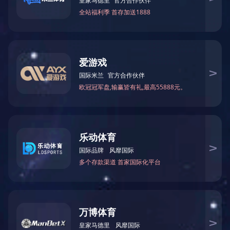
(中国)机械手臂激光焊
接机 /
电机定转子铁芯单工位
激光焊接机
行业解决方案
Industry solutions
汽车行业
水泵风机行业
眼镜行业
水暖洁具行业
厨具五金行业
包装赋码及标机
礼品定制
家电行业
新能源汽车电机
新能源定转子铁
紫外激光打标
定子铁心焊接检
芯快速打样解决
机：为胎压监测
测线
方案
器外壳赋上清