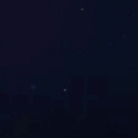
业榜
合作伙伴
作
k
版-
作
u
杀
单！
原
a
k
过
n
愈
Partners
理，
i
a
程，
开
演
小
y
i
拥有超15000+㎡大型现代化的生产基地，并配置了完整的系列检测设备
就
云
愈
巧
u
y
像“用
(中
烈
高
n
u
一
国)
当“
效
开
n
束
工
用
背
云
开
精
博
就
|
关于我们
|
联系我
|
关
|
导航链
后
(中
云
确
会
行”
的
国)
(中
们
注我
接入口
专注于为各行各业提
的‘光
展
为
关
工
国)
刀’，
位
行
供全系统激光加工设
们
键
博
2
售后热线：
产
服
在
热
业
备及自动化产线的解
400-027-
逻
会
7
品
务
材
闹
潜
8558
决方案，拥有超
辑
展
年
中
范
料
依
规
位
坚
15000+㎡大型现代化
心
围
官方
微信
销售热线：
上‘雕
旧，
则
热
守
客服
公众
的生产基地
1994500558
刻’痕
速
当
开
闹
品
微信
号
案
武汉总部：湖北
7（微信同
云
迹”，
来
服
依
质
省武汉市东湖高新技
例
号）
网
主
打
务
旧，
破
术开发区光谷三路
展