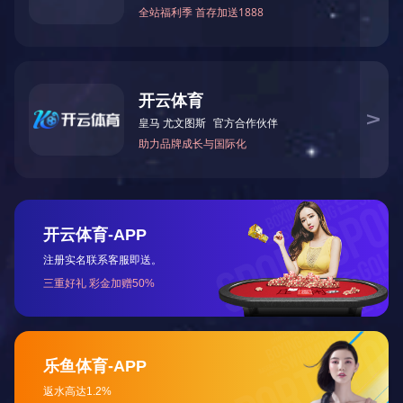
晰、永久的“身份
证”
关于我们
About us
开云网页版-kaiyun开云(中国)成
立于1998年，是全国领先的成套
激光智能装备解决方案服务商，
专业于从事激光打标、精密切
割、焊接领域成套设备及软件研
发、生产、销售为一体的高新技
术企业。主要为客户提供“自动化
+激光+MES”的综合解决方案。
现公司已拥有超10000家客户成
熟激光工艺积累，及激光智能产
线系统和机器视觉核心算法。
开云网页版-kaiyun开云(中国)旗